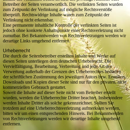
Betreiber der Seiten verantwortlich. Die verlinkten Seiten wurden
zum Zeitpunkt der Verlinkung auf mögliche Rechtsverstöße
überprüft. Rechtswidrige Inhalte waren zum Zeitpunkt der
Verlinkung nicht erkennbar.
Eine permanente inhaltliche Kontrolle der verlinkten Seiten ist
jedoch ohne konkrete Anhaltspunkte einer Rechtsverletzung nicht
zumutbar. Bei Bekanntwerden von Rechtsverletzungen werden wir
derartige Links umgehend entfernen.
Urheberrecht
Die durch die Seitenbetreiber erstellten Inhalte und Werke auf
diesen Seiten unterliegen dem deutschen Urheberrecht. Die
Vervielfältigung, Bearbeitung, Verbreitung und jede Art der
Verwertung außerhalb der Grenzen des Urheberrechtes bedürfen
der schriftlichen Zustimmung des jeweiligen Autors bzw. Erstellers.
Downloads und Kopien dieser Seite sind nur für den privaten, nicht
kommerziellen Gebrauch gestattet.
Soweit die Inhalte auf dieser Seite nicht vom Betreiber erstellt
wurden, werden die Urheberrechte Dritter beachtet. Insbesondere
werden Inhalte Dritter als solche gekennzeichnet. Sollten Sie
trotzdem auf eine Urheberrechtsverletzung aufmerksam werden,
bitten wir um einen entsprechenden Hinweis. Bei Bekanntwerden
von Rechtsverletzungen werden wir derartige Inhalte umgehend
entfernen.