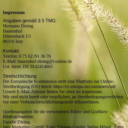
Impressum
Angaben gemäß § 5 TMG:
Hermann Dieing
Bauernhof
Dürrenbach 1/1
88316 Isny
Kontakt:
Telefon: 0 75 62 /91 36 76
E-Mail: bauernhof-dieing@t-online.de
Ust. Ident. DE 9142414661
Streitschlichtung
Die Europäische Kommission stellt eine Plattform zur Online-
Streitbeilegung (OS) bereit: https://ec.europa.eu/consumers/odr
Unsere E-Mail-Adresse finden Sie oben im Impressum.
Wir sind nicht bereit oder verpflichtet, an Streitbeilegungsverfahren
vor einer Verbraucherschlichtungsstelle teilzunehmen.
Quellenangaben für die verwendeten Bilder und Grafiken:
Bildnachweise:
Familie Dieing,
Isny Marketing GmbH. Foto: Thomas Gretler, Stefan Hövel, Ernst