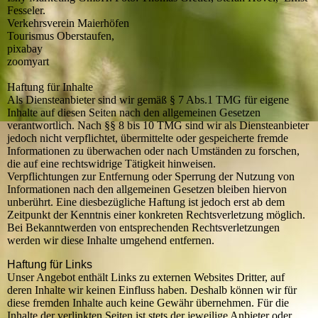
Fesseler.
Verkehrsverein Maierhöfen
Tourismus Oberstaufen,
pixabay
zoomyart
Haftung für Inhalte
Als Diensteanbieter sind wir gemäß § 7 Abs.1 TMG für eigene
Inhalte auf diesen Seiten nach den allgemeinen Gesetzen
verantwortlich. Nach §§ 8 bis 10 TMG sind wir als Diensteanbieter
jedoch nicht verpflichtet, übermittelte oder gespeicherte fremde
Informationen zu überwachen oder nach Umständen zu forschen,
die auf eine rechtswidrige Tätigkeit hinweisen.
Verpflichtungen zur Entfernung oder Sperrung der Nutzung von
Informationen nach den allgemeinen Gesetzen bleiben hiervon
unberührt. Eine diesbezügliche Haftung ist jedoch erst ab dem
Zeitpunkt der Kenntnis einer konkreten Rechtsverletzung möglich.
Bei Bekanntwerden von entsprechenden Rechtsverletzungen
werden wir diese Inhalte umgehend entfernen.
Haftung für Links
Unser Angebot enthält Links zu externen Websites Dritter, auf
deren Inhalte wir keinen Einfluss haben. Deshalb können wir für
diese fremden Inhalte auch keine Gewähr übernehmen. Für die
Inhalte der verlinkten Seiten ist stets der jeweilige Anbieter oder