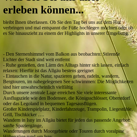
erleben können...
bleibt Ihnen überlassen. Ob Sie den Tag bei uns auf dem Hof
verbringen und mal entspannt die Füße hochlegen möchten oder ob
es Sie hinauszieht zu einem der Highlights in unserer Umgebung.
- Den Sternenhimmel vom Balkon aus beobachten: Störende
Lichter der Stadt sind weit entfernt
- Ruhe genießen, den Lärm des Alltags hinter sich lassen, einfach
relaxen: Hierfür ist das Allgäu bestens geeignet
- Eintauchen in die Natur, spazieren gehen, radeln, wandern,
Bergtouren, im nahegelegenen See schwimmen: Die Möglichkeiten
sind hier unwahrscheinlich vielfältig
Durch unsere zentrale Lage erreichen Sie viele interessante
Ausflugsziele wie den Bodensee, die Königsschlösser, Oberstdorf
oder das Legoland in bequemen Tagesausflügen.
Großer Kinderspielplatz, Kinderfahrzeuge, Trampolin, Liegestühle,
Grill, Tischkicker ….
Wandern in Isny im Allgäu bietet für jeden das passende Angebot:
sanfte Spaziergänge,
Wanderungen durch Moorgebiete oder Touren durch voralpine
Höhenzüge rund um Isny