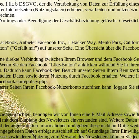
bs. 1 lit. b DSGVO, der die Verarbeitung von Daten zur Erfüllung eines
Internetseiten (Nutzungsdaten) erheben, verarbeiten und nutzen wir nu
rechnen.
ftrags oder Beendigung der Geschäftsbeziehung gelöscht. Gesetzlich
Facebook, Anbieter Facebook Inc., 1 Hacker Way, Menlo Park, Californ
" ("Gefällt mir") auf unserer Seite. Eine Übersicht über die Facebook
ine direkte Verbindung zwischen Ihrem Browser und dem Facebook-Serve
n. Wenn Sie den Facebook "Like-Button" anklicken während Sie in Ihr
ken. Dadurch kann Facebook den Besuch unserer Seiten Ihrem Benutzerko
ttelten Daten sowie deren Nutzung durch Facebook erhalten. Weitere In
facebook.com/policy.php.
rer Seiten Ihrem Facebook-Nutzerkonto zuordnen kann, loggen Sie si
iehen möchten, benötigen wir von Ihnen eine E-Mail-Adresse sowie In
 mit dem Empfang des Newsletters einverstanden sind. Weitere Daten we
 der angeforderten Informationen und geben diese nicht an Dritte weit
ngegebenen Daten erfolgt ausschließlich auf Grundlage Ihrer Einwilligu
esse sowie deren Nutzung zum Versand des Newsletters können Sie jed