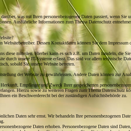
 darüber, was mit Ihren personenbezogenen Daten passiert, wenn Sie 
en können. Ausführliche Informationen zum Thema Datenschutz entnehmen
Website?
den Websitebetreiber. Dessen Kontaktdaten können Sie dem Impressum 
s diese mitteilen. Hierbei kann es sich z.B. um Daten handeln, die Sie
 durch unsere IT-Systeme erfasst. Das sind vor allem technische Daten
isch, sobald Sie unsere Website betreten.
eitstellung der Website zu gewährleisten. Andere Daten können zur Ana
er Herkunft, Empfänger und Zweck Ihrer gespeicherten personenbezogen
erlangen. Hierzu sowie zu weiteren Fragen zum Thema Datenschutz könn
Ihnen ein Beschwerderecht bei der zuständigen Aufsichtsbehörde zu.
önlichen Daten sehr ernst. Wir behandeln Ihre personenbezogenen Daten
ng.
ersonenbezogene Daten erhoben. Personenbezogene Daten sind Daten, m