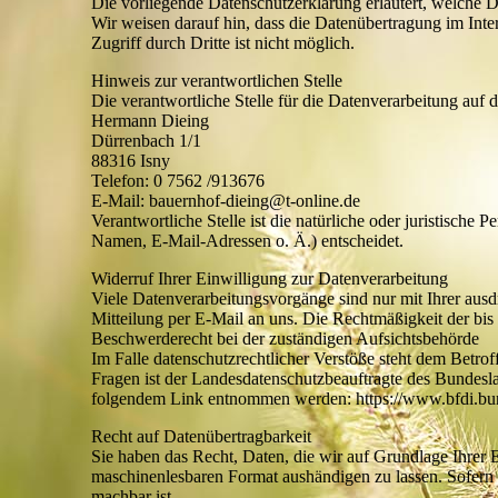
Die vorliegende Datenschutzerklärung erläutert, welche D
Wir weisen darauf hin, dass die Datenübertragung im Int
Zugriff durch Dritte ist nicht möglich.
Hinweis zur verantwortlichen Stelle
Die verantwortliche Stelle für die Datenverarbeitung auf di
Hermann Dieing
Dürrenbach 1/1
88316 Isny
Telefon: 0 7562 /913676
E-Mail: bauernhof-dieing@t-online.de
Verantwortliche Stelle ist die natürliche oder juristisch
Namen, E-Mail-Adressen o. Ä.) entscheidet.
Widerruf Ihrer Einwilligung zur Datenverarbeitung
Viele Datenverarbeitungsvorgänge sind nur mit Ihrer ausdr
Mitteilung per E-Mail an uns. Die Rechtmäßigkeit der bis
Beschwerderecht bei der zuständigen Aufsichtsbehörde
Im Falle datenschutzrechtlicher Verstöße steht dem Betro
Fragen ist der Landesdatenschutzbeauftragte des Bundesl
folgendem Link entnommen werden: https://www.bfdi.bun
Recht auf Datenübertragbarkeit
Sie haben das Recht, Daten, die wir auf Grundlage Ihrer Ei
maschinenlesbaren Format aushändigen zu lassen. Sofern S
machbar ist.