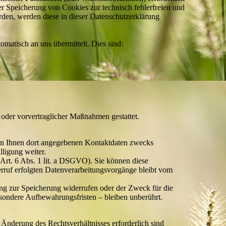
der Speicherung von Cookies zur technisch fehlerfreien und
erden, werden diese in dieser Datenschutzerklärung
omatisch an uns übermittelt. Dies sind:
s oder vorvertraglicher Maßnahmen gestattet.
on Ihnen dort angegebenen Kontaktdaten zwecks
lligung weiter.
(Art. 6 Abs. 1 lit. a DSGVO). Sie können diese
erruf erfolgten Datenverarbeitungsvorgänge bleibt vom
ung zur Speicherung widerrufen oder der Zweck für die
sondere Aufbewahrungsfristen – bleiben unberührt.
 Änderung des Rechtsverhältnisses erforderlich sind