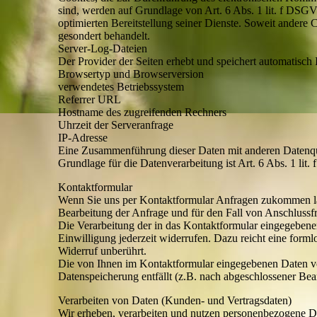
sind, werden auf Grundlage von Art. 6 Abs. 1 lit. f DSGVO
optimierten Bereitstellung seiner Dienste. Soweit andere 
gesondert behandelt.
Server-Log-Dateien
Der Provider der Seiten erhebt und speichert automatisch 
Browsertyp und Browserversion
verwendetes Betriebssystem
Referrer URL
Hostname des zugreifenden Rechners
Uhrzeit der Serveranfrage
IP-Adresse
Eine Zusammenführung dieser Daten mit anderen Datenq
Grundlage für die Datenverarbeitung ist Art. 6 Abs. 1 lit
Kontaktformular
Wenn Sie uns per Kontaktformular Anfragen zukommen la
Bearbeitung der Anfrage und für den Fall von Anschlussfr
Die Verarbeitung der in das Kontaktformular eingegebenen
Einwilligung jederzeit widerrufen. Dazu reicht eine form
Widerruf unberührt.
Die von Ihnen im Kontaktformular eingegebenen Daten ver
Datenspeicherung entfällt (z.B. nach abgeschlossener Be
Verarbeiten von Daten (Kunden- und Vertragsdaten)
Wir erheben, verarbeiten und nutzen personenbezogene Dat