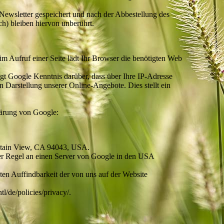
ewsletter gespeichert und nach der Abbestellung des
h) bleiben hiervon unberührt.
eim Aufruf einer Seite lädt Ihr Browser die benötigten Web
 Google Kenntnis darüber, dass über Ihre IP-Adresse
 Darstellung unserer Online-Angebote. Dies stellt ein
lärung von Google:
untain View, CA 94043, USA.
der Regel an einen Server von Google in den USA
en Auffindbarkeit der von uns auf der Website
/de/policies/privacy/.