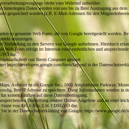
enverarbeitungsvorgänge bleibt vom Widerruf unberührt.
 hinterlegten Daten werden von uns bis zu Ihrer Austragung aus dem N
uns gespeichert wurden (z.B. E-Mail-Adressen für den Mitgliederbereic
ftarten so genannte Web Fonts, die von Google bereitgestellt werden. B
orrekt anzuzeigen.
 Verbindung zu den Servern von Google aufnehmen. Hierdurch erlangt
Web Fonts erfolgt im Interesse einer einheitlichen und ansprechenden
DSGVO dar.
 Standardschrift von Ihrem Computer genutzt.
ter https://developers.google.com/fonts/faq und in der Datenschutzerk
e Maps. Anbieter ist die Google Inc., 1600 Amphitheatre Parkway, Mo
endig, Ihre IP Adresse zu speichern. Diese Informationen werden in 
e hat keinen Einfluss auf diese Datenübertragung.
ansprechenden Darstellung unserer Online-Angebote und an einer leicht
m Sinne von Art. 6 Abs. 1 lit. f DSGVO dar.
e in der Datenschutzerklärung von Google: https://www.google.de/intl