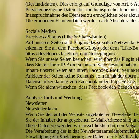
(Bestandsdaten). Dies erfolgt auf Grundlage von Art. 6 A
Personenbezogene Daten über die Inanspruchnahme unserer 
Inanspruchnahme des Dienstes zu ermöglichen oder abzu
Die erhobenen Kundendaten werden nach Abschluss des Au
Soziale Medien
Facebook-Plugins (Like & Share-Button)
Auf unseren Seiten sind Plugins des sozialen Netzwerks 
erkennen Sie an dem Facebook-Logo oder dem "Like-Button
https://developers.facebook.com/docs/plugins/.
Wenn Sie unsere Seiten besuchen, wird über das Plugin e
dass Sie mit Ihrer IP-Adresse unsere Seite besucht habe
Inhalte unserer Seiten auf Ihrem Facebook-Profil verlin
Anbieter der Seiten keine Kenntnis vom Inhalt der übermi
Datenschutzerklärung von Facebook unter: https://de-de.
Wenn Sie nicht wünschen, dass Facebook den Besuch unse
Analyse Tools und Werbung
Newsletter
Newsletterdaten
Wenn Sie den auf der Website angebotenen Newsletter bez
Sie der Inhaber der angegebenen E-Mail-Adresse sind und
Diese Daten verwenden wir ausschließlich für den Versand
Die Verarbeitung der in das Newsletteranmeldeformular ei
Einwilligung zur Speicherung der Daten, der E-Mail-Adr