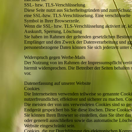
SSL- bzw. TLS-Verschlüsselung
Diese Seite nutzt aus Sicherheitsgründen und zum Schutz d
eine SSL-bzw. TLS-Verschlüsselung. Eine verschlüsselte V
Symbol in Ihrer Browserzeile.
Wenn die SSL- bzw. TLS-Verschlüsselung aktiviert ist, kö
Auskunft, Sperrung, Löschung
Sie haben im Rahmen der geltenden gesetzlichen Bestimmu
Empfänger und den Zweck der Datenverarbeitung und ggf
personenbezogene Daten können Sie sich jederzeit unter
Widerspruch gegen Werbe-Mails
Der Nutzung von im Rahmen der Impressumspflicht veröff
hiermit widersprochen. Die Betreiber der Seiten behalten
vor.
Datenerfassung auf unserer Website
Cookies
Die Internetseiten verwenden teilweise so genannte Cook
nutzerfreundlicher, effektiver und sicherer zu machen. Co
Die meisten der von uns verwendeten Cookies sind so ge
Endgerät gespeichert bis Sie diese löschen. Diese Cooki
Sie können Ihren Browser so einstellen, dass Sie über da
oder generell ausschließen sowie das automatische Lösche
Website eingeschränkt sein.
Cookies, die zur Durchführung des elektronischen Kommun