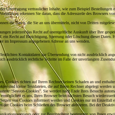
er Übertragung vertraulicher Inhalte, wie zum Beispiel Bestellungen od
erbindung erkennen Sie daran, dass die Adresszeile des Browsers von “
nnen die Daten, die Sie an uns übermitteln, nicht von Dritten mitgeles
ngen jederzeit das Recht auf unentgeltliche Auskunft über Ihre gesp
. ein Recht auf Berichtigung, Sperrung oder Löschung dieser Daten.
 der im Impressum angegebenen Adresse an uns wenden.
entlichten Kontaktdaten zur Übersendung von nicht ausdrücklich ange
 sich ausdrücklich rechtliche Schritte im Falle der unverlangten Zus
ies. Cookies richten auf Ihrem Rechner keinen Schaden an und enthalt
okies sind kleine Textdateien, die auf Ihrem Rechner abgelegt werden u
nannte “Session-Cookies”. Sie werden nach Ende Ihres Besuchs automa
es ermöglichen es uns, Ihren Browser beim nächsten Besuch wiederzuer
s Setzen von Cookies informiert werden und Cookies nur im Einzelfall
n der Cookies beim Schließen des Browser aktivieren. Bei der Deaktiv
ikationsvorgangs oder zur Bereitstellung bestimmter, von Ihnen erwü