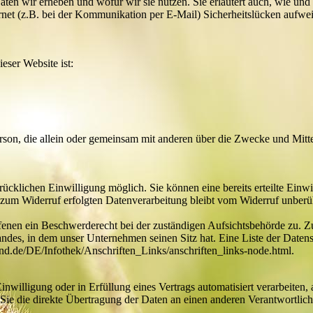
aten wir erheben und wofür wir sie nutzen. Sie erläutert auch, wie u
ernet (z.B. bei der Kommunikation per E-Mail) Sicherheitslücken aufwe
eser Website ist:
e Person, die allein oder gemeinsam mit anderen über die Zwecke und Mi
ücklichen Einwilligung möglich. Sie können eine bereits erteilte Einwi
 zum Widerruf erfolgten Datenverarbeitung bleibt vom Widerruf unberü
ffenen ein Beschwerderecht bei der zuständigen Aufsichtsbehörde zu. Z
andes, in dem unser Unternehmen seinen Sitz hat. Eine Liste der Date
d.de/DE/Infothek/Anschriften_Links/anschriften_links-node.html.
nwilligung oder in Erfüllung eines Vertrags automatisiert verarbeiten, 
ie die direkte Übertragung der Daten an einen anderen Verantwortlichen