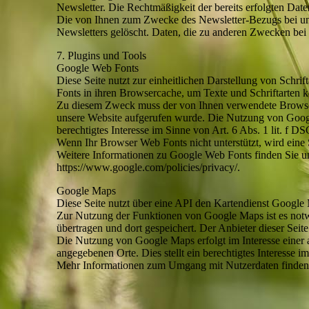
Newsletter. Die Rechtmäßigkeit der bereits erfolgten Dat
Die von Ihnen zum Zwecke des Newsletter-Bezugs bei uns
Newsletters gelöscht. Daten, die zu anderen Zwecken bei 
7. Plugins und Tools
Google Web Fonts
Diese Seite nutzt zur einheitlichen Darstellung von Schri
Fonts in ihren Browsercache, um Texte und Schriftarten k
Zu diesem Zweck muss der von Ihnen verwendete Browser
unsere Website aufgerufen wurde. Die Nutzung von Google 
berechtigtes Interesse im Sinne von Art. 6 Abs. 1 lit. f 
Wenn Ihr Browser Web Fonts nicht unterstützt, wird eine
Weitere Informationen zu Google Web Fonts finden Sie un
https://www.google.com/policies/privacy/.
Google Maps
Diese Seite nutzt über eine API den Kartendienst Googl
Zur Nutzung der Funktionen von Google Maps ist es notw
übertragen und dort gespeichert. Der Anbieter dieser Seit
Die Nutzung von Google Maps erfolgt im Interesse einer 
angegebenen Orte. Dies stellt ein berechtigtes Interesse i
Mehr Informationen zum Umgang mit Nutzerdaten finden Si