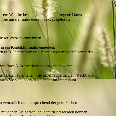
unsere Website besuchen. Personenbezogene Daten sind
 Sie unserer unter diesem Text aufgeführten
dieser Website entnehmen.
 in ein Kontaktformular eingeben.
 (z.B. Internetbrowser, Betriebssystem oder Uhrzeit des
lyse Ihres Nutzerverhaltens verwendet werden.
en Daten zu erhalten. Sie haben außerdem ein Recht, die
en Sie sich jederzeit unter der im Impressum
 vertraulich und entsprechend der gesetzlichen
it denen Sie persönlich identifiziert werden können.