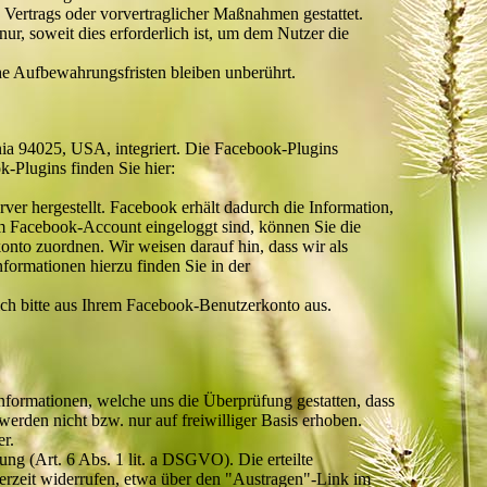
 Vertrags oder vorvertraglicher Maßnahmen gestattet.
r, soweit dies erforderlich ist, um dem Nutzer die
e Aufbewahrungsfristen bleiben unberührt.
ia 94025, USA, integriert. Die Facebook-Plugins
-Plugins finden Sie hier:
r hergestellt. Facebook erhält dadurch die Information,
em Facebook-Account eingeloggt sind, können Sie die
nto zuordnen. Wir weisen darauf hin, dass wir als
formationen hierzu finden Sie in der
ch bitte aus Ihrem Facebook-Benutzerkonto aus.
formationen, welche uns die Überprüfung gestatten, dass
rden nicht bzw. nur auf freiwilliger Basis erhoben.
er.
ng (Art. 6 Abs. 1 lit. a DSGVO). Die erteilte
erzeit widerrufen, etwa über den "Austragen"-Link im