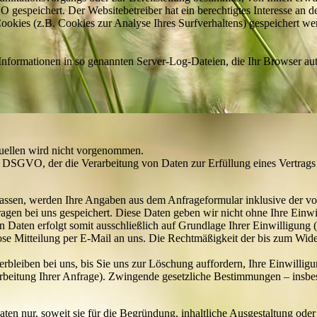
 gespeichert. Der Websitebetreiber hat ein berechtigtes Interesse an 
Cookies (z.B. Cookies zur Analyse Ihres Surfverhaltens) gespeichert w
Informationen in so genannten Server-Log-Dateien, die Ihr Browser aut
uellen wird nicht vorgenommen.
. f DSGVO, der die Verarbeitung von Daten zur Erfüllung eines Vertrag
ssen, werden Ihre Angaben aus dem Anfrageformular inklusive der v
agen bei uns gespeichert. Diese Daten geben wir nicht ohne Ihre Einwi
 Daten erfolgt somit ausschließlich auf Grundlage Ihrer Einwilligung 
lose Mitteilung per E-Mail an uns. Die Rechtmäßigkeit der bis zum Wid
bleiben bei uns, bis Sie uns zur Löschung auffordern, Ihre Einwillig
arbeitung Ihrer Anfrage). Zwingende gesetzliche Bestimmungen – insbe
en nur, soweit sie für die Begründung, inhaltliche Ausgestaltung oder