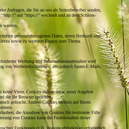
er Anfragen, die Sie an uns als Seitenbetreiber senden,
http://” auf “https://” wechselt und an dem Schloss-
en werden.
eicherten personenbezogenen Daten, deren Herkunft und
 Hierzu sowie zu weiteren Fragen zum Thema
forderter Werbung und Informationsmaterialien wird
endung von Werbeinformationen, etwa durch Spam-E-Mails,
en keine Viren. Cookies dienen dazu, unser Angebot
nd die Ihr Browser speichert.
tisch gelöscht. Andere Cookies bleiben auf Ihrem
kennen.
 erlauben, die Annahme von Cookies für bestimmte Fälle
ierung von Cookies kann die Funktionalität dieser
nschter Funktionen (z.B. Warenkorbfunktion) erforderlich